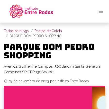
Pular para o conteúdo
Todos os blogs
Pontos de Coleta
PARQUE DOM PEDRO SHOPPING
PARQUE DOM PEDRO
SHOPPING
Avenida Guilherme Campos, 500 Jardim Santa Genebra
Campinas SP CEP 13080000
19 de novembro de 2023
por
Instituto Entre Rodas