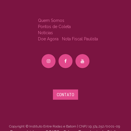
​​​​​​​​​​​​​​​​​​​​​​​Q​u​e​m​ ​S​om​​o​​​s
​​​​​​​​​​​​​​P​o​n​t​o​s​ ​d​e ​C​o​l​e​ta​
​​​​​​​N​o​t​í​ci​a​s​
​​​​Doe Agora
Nota Fiscal Paulista
CONTATO
Copyright
© Instituto Entre Rodas e Batom | CNPJ 19.374.252/0001-09