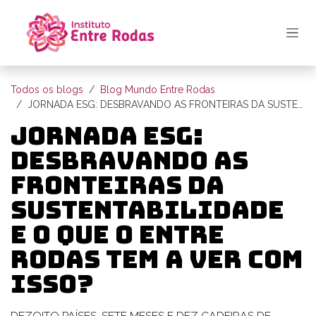
Pular para o conteúdo
Todos os blogs
Blog Mundo Entre Rodas
JORNADA ESG: DESBRAVANDO AS FRONTEIRAS DA SUSTENTABILIDADE E O QUE O ENTRE RODAS TEM A VER COM ISSO?
JORNADA ESG:
DESBRAVANDO AS
FRONTEIRAS DA
SUSTENTABILIDADE
E O QUE O ENTRE
RODAS TEM A VER COM
ISSO?
DEZOITO PAÍSES, SETE MESES E DEZ CADEIRAS DE